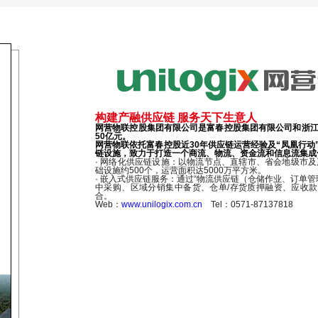
构建产融供应链 服务天下生意人
网营物联控股集团有限公司是富春控股集团有限公司和浙江
50亿元。
网营物联依托富春控股近30年供应链运营经验及“凤凰行
链设施，致力于打造一个商流、物流、资金流和信息流集成
· 网络化供应链设施：以物流节点、直辖市、省会地级市
础设施约500个，运营面积达5000万平方米。
· 嵌入式供应链服务：通过“物流供应链（仓储作业、订单
中采购、区域分销集中备货、仓单/存货质押融资、应收
合。
Web：
www.unilogix.com.cn
Tel：0571-87137818‬