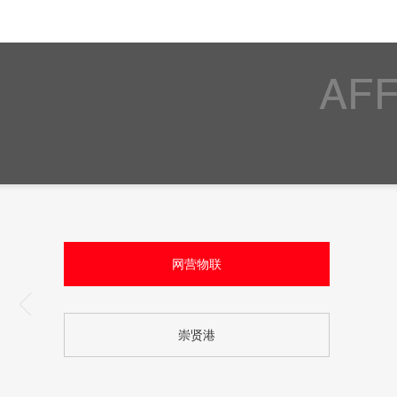
网营物联
崇贤港